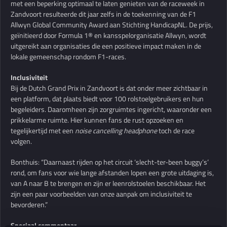
met een beperking optimaal te laten genieten van de raceweek in
Zandvoort resulteerde dit jaar zelfs in de toekenning van de F1
Allwyn Global Community Award aan Stichting HandicapNL. De prijs,
geïnitieerd door Formula 1® en kansspelorganisatie Allwyn, wordt
uitgereikt aan organisaties die een positieve impact maken in de
lokale gemeenschap rondom F1-races.
Inclusiviteit
Bij de Dutch Grand Prix in Zandvoort is dat onder meer zichtbaar in
een platform, dat plaats biedt voor 100 rolstoelgebruikers en hun
begeleiders. Daaromheen zijn zorgruimtes ingericht, waaronder een
prikkelarme ruimte. Hier kunnen fans de rust opzoeken en
tegelijkertijd met een
noise cancelling headphone
toch de race
volgen.
Bonthuis: “Daarnaast rijden op het circuit ‘slecht-ter-been buggy’s’
rond, om fans voor wie lange afstanden lopen een grote uitdaging is,
van A naar B te brengen en zijn er leenrolstoelen beschikbaar. Het
zijn een paar voorbeelden van onze aanpak om inclusiviteit te
bevorderen.”
Speciaal commentaar