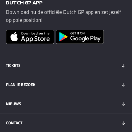
DUTCH GP APP
Download nu de officiële Dutch GP app en zet jezelf
op pole position!
TICKETS
Tickets 2026
PLAN JE BEZOEK
Tickets Super Friday
GOLD+ Tickets
Programma
NIEUWS
Wachtlijst weekendtickets
Bezoekersinfo
Hospitality
Overnachten
Nieuws
My DGP
CONTACT
Plattegrond
Circuit Zandvoort