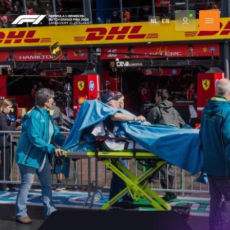
NL
EN