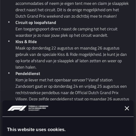
accommodaties of neem je eigen tent mee en claim je slaapplek
direct naast het circuit. Dit is de enige mogelijkheid om het
Dutch Grand Prix weekend van zo dichtbij mee te maken!
Circuit op loopafstand
Een toegangspoort direct naast de camping tot het circuit
waardoor je zo naar jouw plek op het circuit wandelt.
Kiss &
Ride
Maak op donderdag 22 augustus en maandag 26 augustus
gebruik van de speciale Kiss & Ride mogelijkheid. Je kunt je dan
op korte afstand van je slaapplek af laten zetten en weer op
laten halen.
Pendeldienst
Kom je liever met het openbaar vervoer? Vanaf station
Zandvoort gaat er op donderdag 24 en vrijdag 25 augustus een
rechtstreekse pendelbus naar de Official Dutch Grand Prix
Village. Deze zelfde pendeldienst staat op maandag 26 augustus
weer voor je klaar om je terug te brengen naar het station met
je bagage.
Side events en Horecaplein
Op de Official Dutch Grand Prix Village zullen verschillende
This website uses cookies.
activiteiten georganiseerd worden. Houd de komende maanden