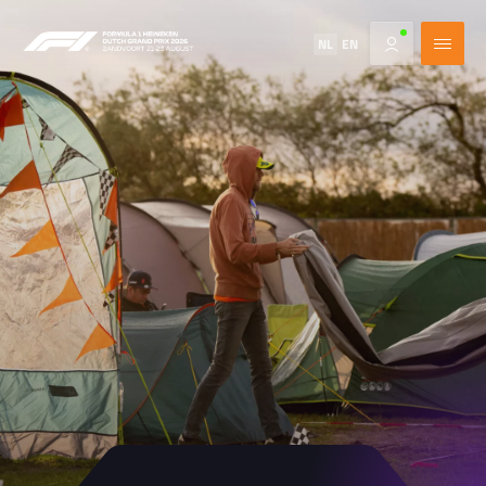
NL
EN