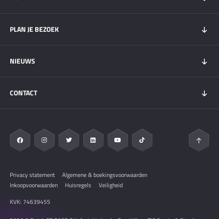
Tickets 2026
PLAN JE BEZOEK
Tickets Super Friday
GOLD+ Tickets
Programma
NIEUWS
Wachtlijst weekendtickets
Bezoekersinfo
Hospitality
Overnachten
Nieuws
My DGP
CONTACT
Plattegrond
Circuit Zandvoort
Vervoer
Zandvoort & Regio
Contact
Veelgestelde vragen
Pers & Media
Privacy statement
Algemene & boekingsvoorwaarden
Inkoopvoorwaarden
Huisregels
Veiligheid
KVK: 74639455