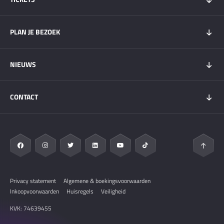
Tickets 2026
PLAN JE BEZOEK
Tickets Super Friday
GOLD+ Tickets
Programma
NIEUWS
Wachtlijst weekendtickets
Bezoekersinfo
Hospitality
Overnachten
Nieuws
My DGP
CONTACT
Plattegrond
Circuit Zandvoort
Vervoer
Zandvoort & Regio
Contact
Veelgestelde vragen
Pers & Media
Privacy statement
Algemene & boekingsvoorwaarden
Inkoopvoorwaarden
Huisregels
Veiligheid
KVK: 74639455