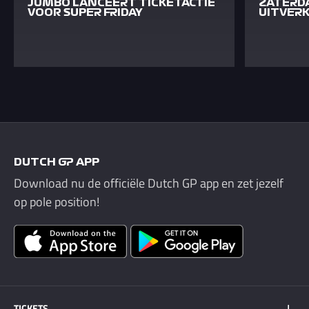
JUMBO LANCEERT TICKETACTIE
ZATERD
VOOR SUPER FRIDAY
UITVER
DUTCH GP APP
Download nu de officiële Dutch GP app en zet jezelf
op pole position!
TICKETS