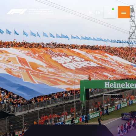
NL
EN