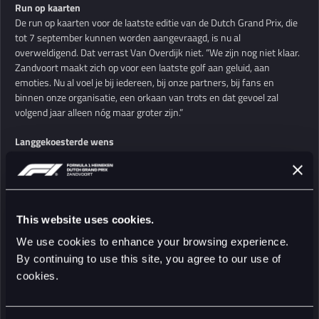
Run op kaarten
De run op kaarten voor de laatste editie van de Dutch Grand Prix, die
tot 7 september kunnen worden aangevraagd, is nu al
overweldigend. Dat verrast Van Overdijk niet. “We zijn nog niet klaar.
Zandvoort maakt zich op voor een laatste golf aan geluid, aan
emoties. Nu al voel je bij iedereen, bij onze partners, bij fans en
binnen onze organisatie, een orkaan van trots en dat gevoel zal
volgend jaar alleen nóg maar groter zijn.”
Langgekoesterde wens
De vijfde editie deze week is er ook één om met veel voldoening op
terug te kijken, zegt Jan Lammers, sportief directeur van de Dutch
Grand Prix. Naast een spectaculaire race waren het uitrollen van een
mega-spandoek als eerbetoon aan de fans en de spectaculaire flyby
van de Koninklijke Luchtmacht vlak voor de start van de Dutch Grand
This website uses cookies.
Prix ook hoogtepunten van de dag. “De flyby was een
We use cookies to enhance your browsing experience.
langgekoesterde wens van de fans, die dat natuurlijk ook in het
By continuing to use this site, you agree to our use of
buitenland zien bij grote sportevenementen.”
cookies.
National trots
“Het draagt bij aan het gevoel van nationale trots en geeft extra