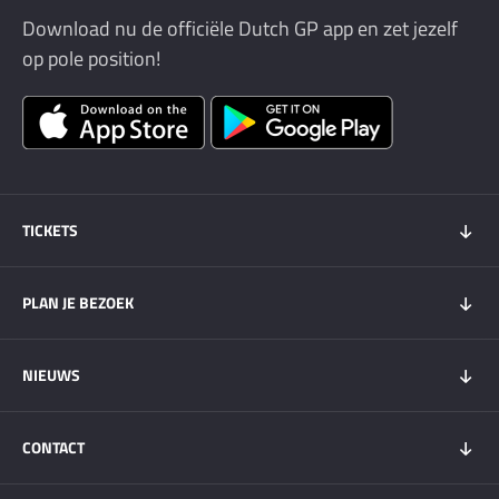
Download nu de officiële Dutch GP app en zet jezelf
op pole position!
TICKETS
Tickets 2026
PLAN JE BEZOEK
Tickets Super Friday
GOLD+ Tickets
Programma
NIEUWS
Wachtlijst weekendtickets
Bezoekersinfo
Hospitality
Overnachten
Nieuws
My DGP
CONTACT
Plattegrond
Circuit Zandvoort
Vervoer
Zandvoort & Regio
Contact