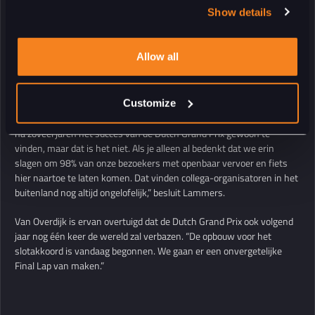
glans aan onze Grand Prix”, aldus Lammers. “Vandaag hebben we
Show details
weer een spectaculaire race gezien met veel drama en een mooie
tweede plaats voor Max. Ook de eerste podiumplek voor Isack Hadjar
is natuurlijk fantastisch. Het is nooit saai in Zandvoort.”
Allow all
“Door de hele week heen hebben 305.000 mensen de raceweek
bezocht. Bijna onopgemerkt is de donderdag, met dank aan de grote
belangstelling voor zakelijke arrangementen, uitgegroeid tot een dag
Customize
waarop duizenden genodigden op het circuit zijn. We zijn geneigd om
na zoveel jaren het succes van de Dutch Grand Prix gewoon te
vinden, maar dat is het niet. Als je alleen al bedenkt dat we erin
slagen om 98% van onze bezoekers met openbaar vervoer en fiets
hier naartoe te laten komen. Dat vinden collega-organisatoren in het
buitenland nog altijd ongelofelijk,” besluit Lammers.
Van Overdijk is ervan overtuigd dat de Dutch Grand Prix ook volgend
jaar nog één keer de wereld zal verbazen. “De opbouw voor het
slotakkoord is vandaag begonnen. We gaan er een onvergetelijke
Final Lap van maken.”