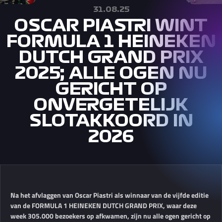
31.08.25
OSCAR PIASTRI WINT
FORMULA 1 HEINEKEN
DUTCH GRAND PRIX
2025; ALLE OGEN NU
GERICHT OP
ONVERGETELIJK
SLOTAKKOORD IN
2026
Na het afvlaggen van Oscar Piastri als winnaar van de vijfde editie
van de FORMULA 1 HEINEKEN DUTCH GRAND PRIX, waar deze
week 305.000 bezoekers op afkwamen, zijn nu alle ogen gericht op