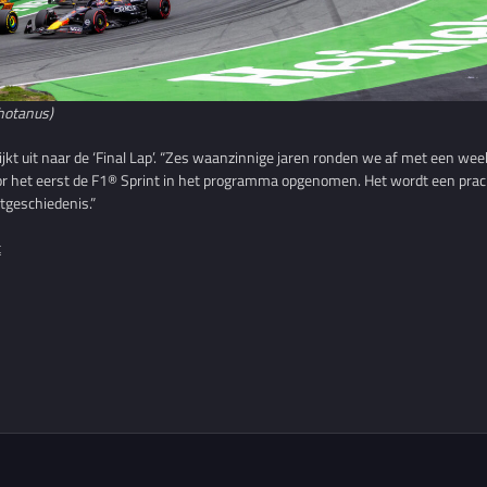
hotanus)
ijkt uit naar de ‘Final Lap’. “Zes waanzinnige jaren ronden we af met een we
oor het eerst de F1® Sprint in het programma opgenomen. Het wordt een prach
tgeschiedenis.”
t