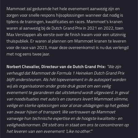
Mammoet zal gedurende het hele evenement aanwezig zijn en
zorgen voor snelle respons hijsoplossingen wanneer dat nodig is
tijdens de trainingen, kwalificaties en races. Mammoet’s kranen
waren al aanwezig bij de Dutch Grand Prix in 2021 en 2022, toen
Max Verstappen als eerste over de finish kwam voor een uitzinnig
thuispubliek. Er waren al plannen om Mammoet kranen te leveren
voor de race van 2023, maar deze overeenkomst is nu dus verlengd
met nog eens twee jaar.
Norbert Chevalier, Directeur van de Dutch Grand Prix:
“We zijn
verheugd dat Mammoet de Formula 1 Heineken Dutch Grand Prix
blijft ondersteunen. Als hét topevenement in de autosport worden
wij als organisatoren onder grote druk gezet om een veilig
evenement te garanderen dat uitstekend wordt uitgevoerd. In geval
van noodsituaties met auto’s en coureurs levert Mammoet slimme,
veilige en sterke oplossingen voor al onze uitdagingen op het gebied
van zwaar hijsen of transport. We vertrouwen op Mammoet
vanwege hun technische expertise en de hoogste kwaliteits- en
veiligheidsnormen. Dit stelt ons in staat om ons te concentreren op
het leveren van een evenement ‘Like no other’.”