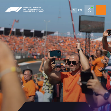
NL
EN