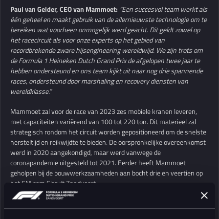
Paul van Gelder, CEO van Mammoet:
“Een succesvol team werkt als
één geheel en maakt gebruik van de allernieuwste technologie om te
bereiken wat voorheen onmogelijk werd geacht. Dit geldt zowel op
het racecircuit als voor onze experts op het gebied van
recordbrekende zware hijsengineering wereldwijd. We zijn trots om
de Formula 1 Heineken Dutch Grand Prix de afgelopen twee jaar te
hebben ondersteund en ons team kijkt uit naar nog drie spannende
races, ondersteund door marshaling en recovery diensten van
wereldklasse.”
Mammoet zal voor de race van 2023 zes mobiele kranen leveren,
met capaciteiten variërend van 100 tot 220 ton. Dit materieel zal
strategisch rondom het circuit worden gepositioneerd om de snelste
hersteltijd en reikwijdte te bieden. De oorspronkelijke overeenkomst
werd in 2020 aangekondigd, maar werd vanwege de
coronapandemie uitgesteld tot 2021. Eerder heeft Mammoet
geholpen bij de bouwwerkzaamheden aan bocht drie en veertien op
het CM.com Circuit Zandvoort.