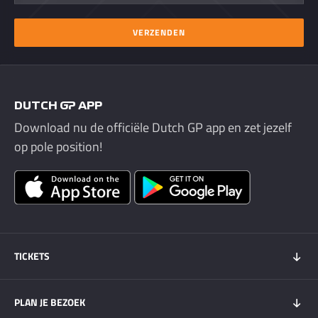
VERZENDEN
DUTCH GP APP
Download nu de officiële Dutch GP app en zet jezelf
op pole position!
TICKETS
Tickets 2026
PLAN JE BEZOEK
Tickets Super Friday