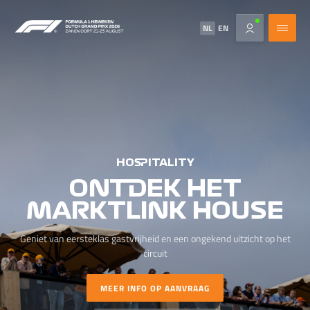
NL
EN
HOSPITALITY
ONTDEK HET
MARKTLINK HOUSE
Geniet van eersteklas gastvrijheid en een ongekend uitzicht op het
circuit
MEER INFO OP AANVRAAG