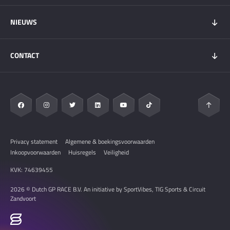
GOLD+ Tickets
Programma
NIEUWS
Wachtlijst weekendtickets
Bezoekersinfo
Hospitality
Overnachten
Nieuws
My DGP
CONTACT
Plattegrond
Circuit Zandvoort
Vervoer
Zandvoort & Regio
Contact
Veelgestelde vragen
Pers & Media
Privacy statement
Algemene & boekingsvoorwaarden
Inkoopvoorwaarden
Huisregels
Veiligheid
KVK: 74639455
2026 © Dutch GP RACE B.V. An initiative by SportVibes, TIG Sports & Circuit
Zandvoort