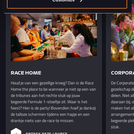
RACE HOME
CORPOR
Houd je van een gezellige kroeg? Dan is de Race
De Corporate 
Home the place to be wanneer je niet op een van
gezelschap d
de tribunes aan het rechte stuk op jouw
delen. Niet a
begeerde Formule 1-stoeltje zit. Waar is het
daaraan bij, 
feest? Hier is de party! Bovendien hoef je dankzij
maken het all
de talloze schermen tijdens een hapje en een
arrangement 
drankje niets van de race te missen.
begeerde ple
stuk.
ONTDEK DEZE LOUNGE