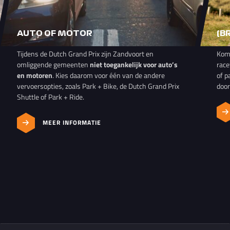
AUTO OF MOTOR
(B
Tijdens de Dutch Grand Prix zijn Zandvoort en
Kom 
omliggende gemeenten
niet toegankelijk voor auto’s
race
en motoren
. Kies daarom voor één van de andere
of p
vervoersopties, zoals Park + Bike, de Dutch Grand Prix
door
Shuttle of Park + Ride.
MEER INFORMATIE