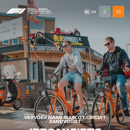
NL
EN
VERVOER NAAR MASCOT CIRCUIT
ZANDVOORT