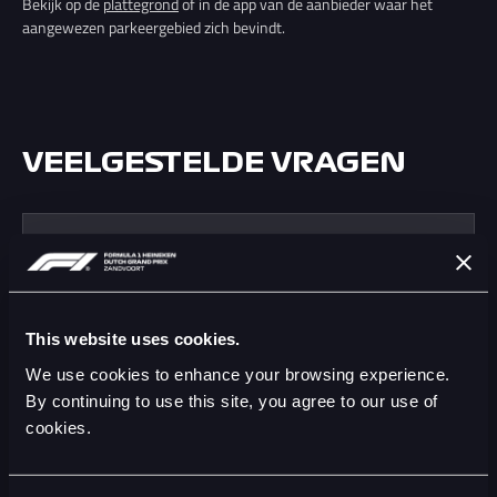
Bekijk op de
plattegrond
of in de app van de aanbieder waar het
aangewezen parkeergebied zich bevindt.
VEELGESTELDE VRAGEN
WAAR KAN IK HET BESTE MIJN (BROM)FIETS
STALLEN?
ZIJN BROMFIETSEN TOEGESTAAN IN
ZANDVOORT TIJDENS DE DUTCH GRAND PRIX?
This website uses cookies.
We use cookies to enhance your browsing experience.
IS HET VERPLICHT OM EEN
By continuing to use this site, you agree to our use of
(BROM)FIETSPARKEERPLAATS TE
RESERVEREN?
cookies.
KAN IK ZONDER EIGEN FIETS GEBRUIKMAKEN