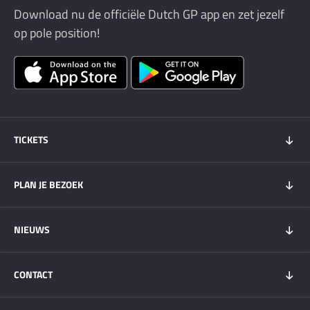
Download nu de officiële Dutch GP app en zet jezelf
op pole position!
TICKETS
Tickets 2026
PLAN JE BEZOEK
Tickets Super Friday
GOLD+ Tickets
Programma
NIEUWS
Wachtlijst weekendtickets
Bezoekersinfo
Hospitality
Overnachten
Nieuws
My DGP
CONTACT
Plattegrond
Circuit Zandvoort
Vervoer
Zandvoort & Regio
Contact