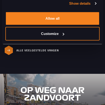
VAN EEN PARK + BIKE-PARKEERTERREIN?
Show details
KAN IK DE ACCU VAN MIJN FIETS ERGENS
OPLADEN?
Allow all
MAG IK DE ACCU VAN MIJN FIETS MEENEMEN
HET EVENEMENTENTERREIN OP?
Customize
ALLE VEELGESTELDE VRAGEN
OP WEG NAAR
ZANDVOORT